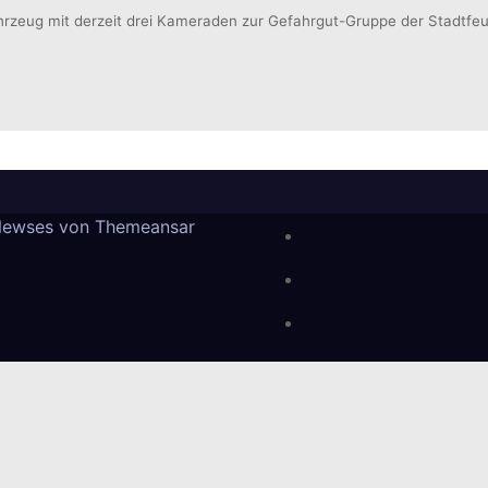
rzeug mit derzeit drei Kameraden zur Gefahrgut-Gruppe der Stadtf
Newses von
Themeansar