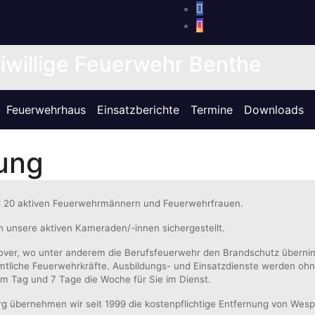
iwillige Feuerwehr Benthe
Feuerwehrhaus
Einsatzberichte
Termine
Downloads
lung
nd 20 aktiven Feuerwehrmännern und Feuerwehrfrauen.
rch unsere aktiven Kameraden/-innen sichergestellt.
over, wo unter anderem die Berufsfeuerwehr den Brandschutz übernimm
tliche Feuerwehrkräfte. Ausbildungs- und Einsatzdienste werden ohn
am Tag und 7 Tage die Woche für Sie im Dienst.
rg übernehmen wir seit 1999 die kostenpflichtige Entfernung von We