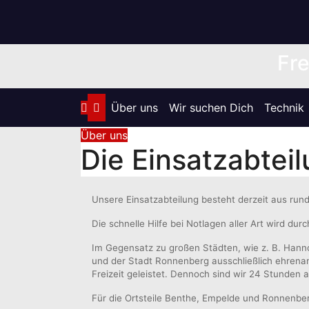
Zum
Inhalt
springen
Fre
Über uns
Wir suchen Dich
Technik
Über uns
Die Einsatzabtei
Unsere Einsatzabteilung besteht derzeit aus ru
Die schnelle Hilfe bei Notlagen aller Art wird du
Im Gegensatz zu großen Städten, wie z. B. Hann
und der Stadt Ronnenberg ausschließlich ehrenam
Freizeit geleistet. Dennoch sind wir 24 Stunden 
Für die Ortsteile Benthe, Empelde und Ronnenbe