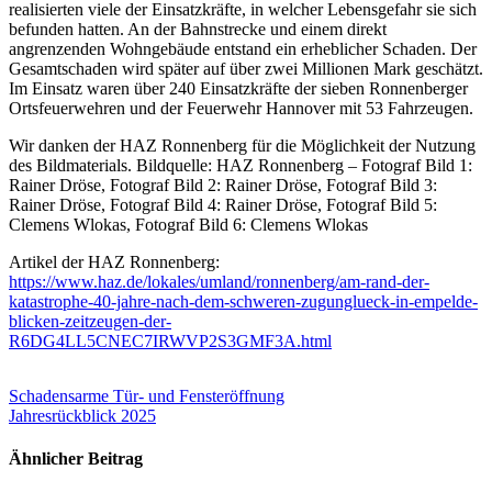
realisierten viele der Einsatzkräfte, in welcher Lebensgefahr sie sich
befunden hatten. An der Bahnstrecke und einem direkt
angrenzenden Wohngebäude entstand ein erheblicher Schaden. Der
Gesamtschaden wird später auf über zwei Millionen Mark geschätzt.
Im Einsatz waren über 240 Einsatzkräfte der sieben Ronnenberger
Ortsfeuerwehren und der Feuerwehr Hannover mit 53 Fahrzeugen.
Wir danken der HAZ Ronnenberg für die Möglichkeit der Nutzung
des Bildmaterials. Bildquelle: HAZ Ronnenberg – Fotograf Bild 1:
Rainer Dröse, Fotograf Bild 2: Rainer Dröse, Fotograf Bild 3:
Rainer Dröse, Fotograf Bild 4: Rainer Dröse, Fotograf Bild 5:
Clemens Wlokas, Fotograf Bild 6: Clemens Wlokas
Artikel der HAZ Ronnenberg:
https://www.haz.de/lokales/umland/ronnenberg/am-rand-der-
katastrophe-40-jahre-nach-dem-schweren-zugunglueck-in-empelde-
blicken-zeitzeugen-der-
R6DG4LL5CNEC7IRWVP2S3GMF3A.html
Beitragsnavigation
Schadensarme Tür- und Fensteröffnung
Jahresrückblick 2025
Ähnlicher Beitrag