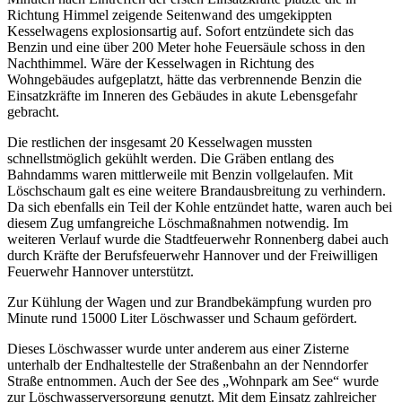
Richtung Himmel zeigende Seitenwand des umgekippten
Kesselwagens explosionsartig auf. Sofort entzündete sich das
Benzin und eine über 200 Meter hohe Feuersäule schoss in den
Nachthimmel. Wäre der Kesselwagen in Richtung des
Wohngebäudes aufgeplatzt, hätte das verbrennende Benzin die
Einsatzkräfte im Inneren des Gebäudes in akute Lebensgefahr
gebracht.
Die restlichen der insgesamt 20 Kesselwagen mussten
schnellstmöglich gekühlt werden. Die Gräben entlang des
Bahndamms waren mittlerweile mit Benzin vollgelaufen. Mit
Löschschaum galt es eine weitere Brandausbreitung zu verhindern.
Da sich ebenfalls ein Teil der Kohle entzündet hatte, waren auch bei
diesem Zug umfangreiche Löschmaßnahmen notwendig. Im
weiteren Verlauf wurde die Stadtfeuerwehr Ronnenberg dabei auch
durch Kräfte der Berufsfeuerwehr Hannover und der Freiwilligen
Feuerwehr Hannover unterstützt.
Zur Kühlung der Wagen und zur Brandbekämpfung wurden pro
Minute rund 15000 Liter Löschwasser und Schaum gefördert.
Dieses Löschwasser wurde unter anderem aus einer Zisterne
unterhalb der Endhaltestelle der Straßenbahn an der Nenndorfer
Straße entnommen. Auch der See des „Wohnpark am See“ wurde
zur Löschwasserversorgung genutzt. Mit dem Einsatz zahlreicher