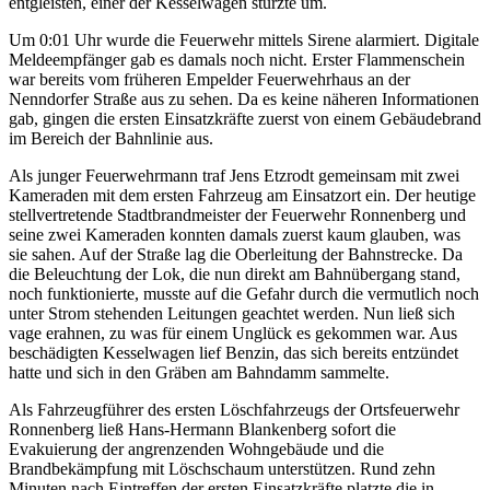
entgleisten, einer der Kesselwagen stürzte um.
Um 0:01 Uhr wurde die Feuerwehr mittels Sirene alarmiert. Digitale
Meldeempfänger gab es damals noch nicht. Erster Flammenschein
war bereits vom früheren Empelder Feuerwehrhaus an der
Nenndorfer Straße aus zu sehen. Da es keine näheren Informationen
gab, gingen die ersten Einsatzkräfte zuerst von einem Gebäudebrand
im Bereich der Bahnlinie aus.
Als junger Feuerwehrmann traf Jens Etzrodt gemeinsam mit zwei
Kameraden mit dem ersten Fahrzeug am Einsatzort ein. Der heutige
stellvertretende Stadtbrandmeister der Feuerwehr Ronnenberg und
seine zwei Kameraden konnten damals zuerst kaum glauben, was
sie sahen. Auf der Straße lag die Oberleitung der Bahnstrecke. Da
die Beleuchtung der Lok, die nun direkt am Bahnübergang stand,
noch funktionierte, musste auf die Gefahr durch die vermutlich noch
unter Strom stehenden Leitungen geachtet werden. Nun ließ sich
vage erahnen, zu was für einem Unglück es gekommen war. Aus
beschädigten Kesselwagen lief Benzin, das sich bereits entzündet
hatte und sich in den Gräben am Bahndamm sammelte.
Als Fahrzeugführer des ersten Löschfahrzeugs der Ortsfeuerwehr
Ronnenberg ließ Hans-Hermann Blankenberg sofort die
Evakuierung der angrenzenden Wohngebäude und die
Brandbekämpfung mit Löschschaum unterstützen. Rund zehn
Minuten nach Eintreffen der ersten Einsatzkräfte platzte die in