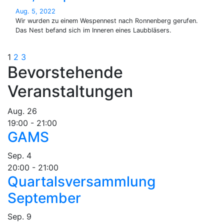
Aug. 5, 2022
Wir wurden zu einem Wespennest nach Ronnenberg gerufen.
Das Nest befand sich im Inneren eines Laubbläsers.
Seitennummerierung
1
2
3
Bevorstehende
der
Veranstaltungen
Beiträge
Aug.
26
19:00
-
21:00
GAMS
Sep.
4
20:00
-
21:00
Quartalsversammlung
September
Sep.
9