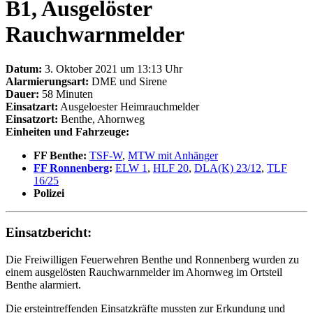
B1, Ausgelöster
Rauchwarnmelder
Datum:
3. Oktober 2021 um 13:13 Uhr
Alarmierungsart:
DME und Sirene
Dauer:
58 Minuten
Einsatzart:
Ausgeloester Heimrauchmelder
Einsatzort:
Benthe, Ahornweg
Einheiten und Fahrzeuge:
FF Benthe:
TSF-W
,
MTW mit Anhänger
FF Ronnenberg
:
ELW 1
,
HLF 20
,
DLA(K) 23/12
,
TLF
16/25
Polizei
Einsatzbericht:
Die Freiwilligen Feuerwehren Benthe und Ronnenberg wurden zu
einem ausgelösten Rauchwarnmelder im Ahornweg im Ortsteil
Benthe alarmiert.
Die ersteintreffenden Einsatzkräfte mussten zur Erkundung und