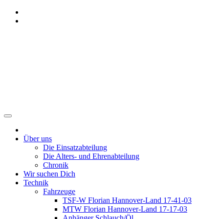
Zum
Inhalt
springen
Freiwillige Feuerwehr
Benthe
Über uns
Die Einsatzabteilung
Die Alters- und Ehrenabteilung
Chronik
Wir suchen Dich
Technik
Fahrzeuge
TSF-W Florian Hannover-Land 17-41-03
MTW Florian Hannover-Land 17-17-03
Anhänger Schlauch/Öl