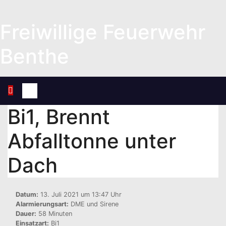
Zum
Inhalt
Freiwillige Feuerwehr
springen
Benthe
Bi1, Brennt
Abfalltonne unter
Dach
Datum:
13. Juli 2021 um 13:47 Uhr
Alarmierungsart:
DME und Sirene
Dauer:
58 Minuten
Einsatzart:
Bi1