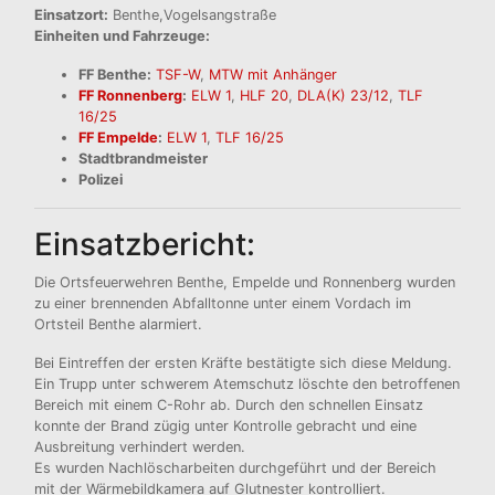
Einsatzort:
Benthe,Vogelsangstraße
Einheiten und Fahrzeuge:
FF Benthe:
TSF-W
,
MTW mit Anhänger
FF Ronnenberg
:
ELW 1
,
HLF 20
,
DLA(K) 23/12
,
TLF
16/25
FF Empelde
:
ELW 1
,
TLF 16/25
Stadtbrandmeister
Polizei
Einsatzbericht:
Die Ortsfeuerwehren Benthe, Empelde und Ronnenberg wurden
zu einer brennenden Abfalltonne unter einem Vordach im
Ortsteil Benthe alarmiert.
Bei Eintreffen der ersten Kräfte bestätigte sich diese Meldung.
Ein Trupp unter schwerem Atemschutz löschte den betroffenen
Bereich mit einem C-Rohr ab. Durch den schnellen Einsatz
konnte der Brand zügig unter Kontrolle gebracht und eine
Ausbreitung verhindert werden.
Es wurden Nachlöscharbeiten durchgeführt und der Bereich
mit der Wärmebildkamera auf Glutnester kontrolliert.