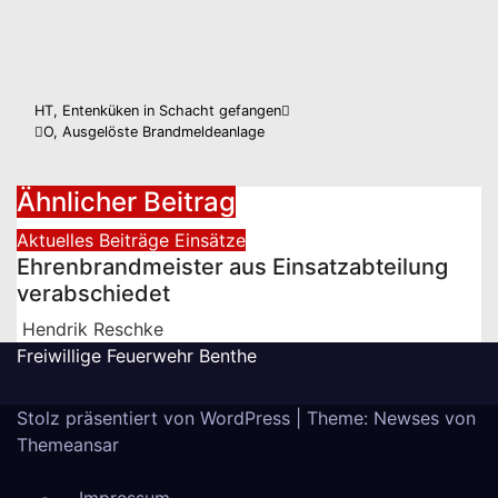
Beitragsnavigation
HT, Entenküken in Schacht gefangen
O, Ausgelöste Brandmeldeanlage
Ähnlicher Beitrag
Aktuelles
Beiträge
Einsätze
Ehrenbrandmeister aus Einsatzabteilung
verabschiedet
Hendrik Reschke
Freiwillige Feuerwehr Benthe
Stolz präsentiert von WordPress
|
Theme: Newses von
Themeansar