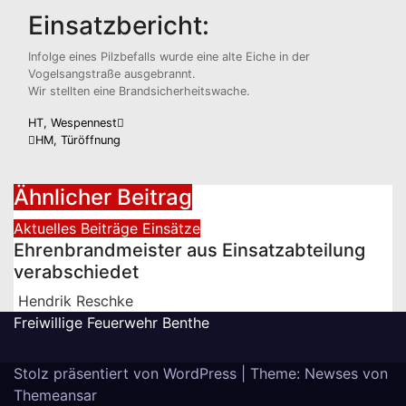
Einsatzbericht:
Infolge eines Pilzbefalls wurde eine alte Eiche in der
Vogelsangstraße ausgebrannt.
Wir stellten eine Brandsicherheitswache.
Beitragsnavigation
HT, Wespennest
HM, Türöffnung
Ähnlicher Beitrag
Aktuelles
Beiträge
Einsätze
Ehrenbrandmeister aus Einsatzabteilung
verabschiedet
Hendrik Reschke
Freiwillige Feuerwehr Benthe
Stolz präsentiert von WordPress
|
Theme: Newses von
Themeansar