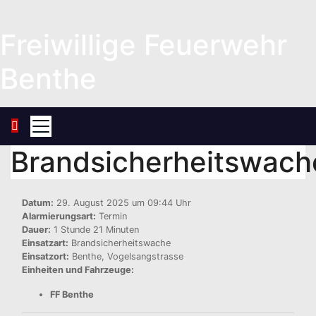
Zum
Inhalt
Freiwillige Feuerwehr
springen
Benthe
Brandsicherheitswach
Datum:
29. August 2025 um 09:44 Uhr
Alarmierungsart:
Termin
Dauer:
1 Stunde 21 Minuten
Einsatzart:
Brandsicherheitswache
Einsatzort:
Benthe, Vogelsangstrasse
Einheiten und Fahrzeuge:
FF Benthe