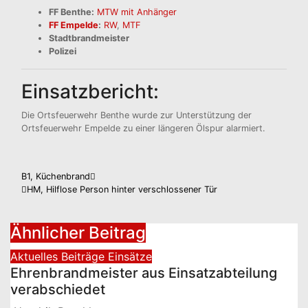
FF Benthe:
MTW mit Anhänger
FF Empelde
:
RW
,
MTF
Stadtbrandmeister
Polizei
Einsatzbericht:
Die Ortsfeuerwehr Benthe wurde zur Unterstützung der
Ortsfeuerwehr Empelde zu einer längeren Ölspur alarmiert.
Beitragsnavigation
B1, Küchenbrand
HM, Hilflose Person hinter verschlossener Tür
Ähnlicher Beitrag
Aktuelles
Beiträge
Einsätze
Ehrenbrandmeister aus Einsatzabteilung
verabschiedet