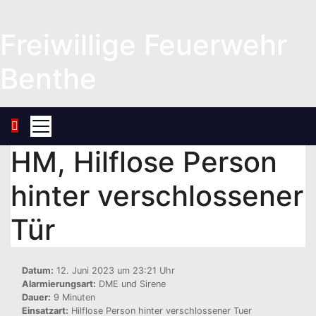
Zum
Inhalt
Freiwillige Feuerwehr
springen
Benthe
HM, Hilflose Person
hinter verschlossener
Tür
Datum:
12. Juni 2023 um 23:21 Uhr
Alarmierungsart:
DME und Sirene
Dauer:
9 Minuten
Einsatzart:
Hilflose Person hinter verschlossener Tuer