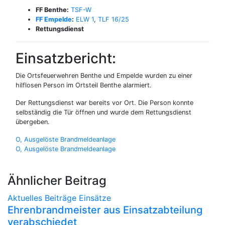
FF Benthe:
TSF-W
FF Empelde
:
ELW 1
,
TLF 16/25
Rettungsdienst
Einsatzbericht:
Die Ortsfeuerwehren Benthe und Empelde wurden zu einer
hilflosen Person im Ortsteil Benthe alarmiert.
Der Rettungsdienst war bereits vor Ort. Die Person konnte
selbständig die Tür öffnen und wurde dem Rettungsdienst
übergeben.
Beitragsnavigation
O, Ausgelöste Brandmeldeanlage
O, Ausgelöste Brandmeldeanlage
Ähnlicher Beitrag
Aktuelles
Beiträge
Einsätze
Ehrenbrandmeister aus Einsatzabteilung
verabschiedet