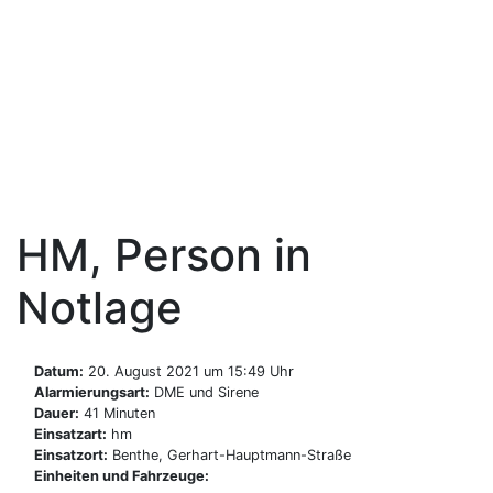
Zum
Inhalt
Freiwillige Feuerwehr
springen
Benthe
HM, Person in
Notlage
Datum:
20. August 2021 um 15:49 Uhr
Alarmierungsart:
DME und Sirene
Dauer:
41 Minuten
Einsatzart:
hm
Einsatzort:
Benthe, Gerhart-Hauptmann-Straße
Einheiten und Fahrzeuge: