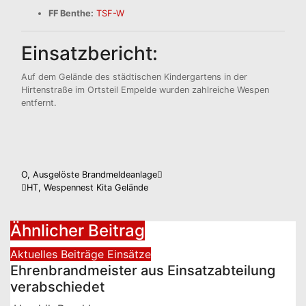
FF Benthe:
TSF-W
Einsatzbericht:
Auf dem Gelände des städtischen Kindergartens in der
Hirtenstraße im Ortsteil Empelde wurden zahlreiche Wespen
entfernt.
Beitragsnavigation
O, Ausgelöste Brandmeldeanlage
HT, Wespennest Kita Gelände
Ähnlicher Beitrag
Aktuelles
Beiträge
Einsätze
Ehrenbrandmeister aus Einsatzabteilung
verabschiedet