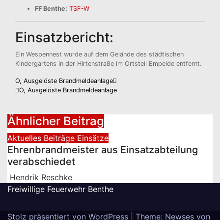
FF Benthe:
TSF-W
Einsatzbericht:
Ein Wespennest wurde auf dem Gelände des städtischen
Kindergartens in der Hirtenstraße im Ortsteil Empelde entfernt.
Beitragsnavigation
O, Ausgelöste Brandmeldeanlage
O, Ausgelöste Brandmeldeanlage
Ähnlicher Beitrag
Aktuelles
Beiträge
Einsätze
Ehrenbrandmeister aus Einsatzabteilung
verabschiedet
Hendrik Reschke
Freiwillige Feuerwehr Benthe
Stolz präsentiert von WordPress
|
Theme: Newses von