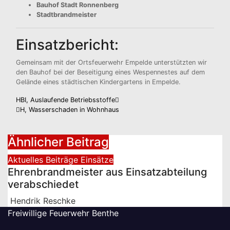
Bauhof Stadt Ronnenberg
Stadtbrandmeister
Einsatzbericht:
Gemeinsam mit der Ortsfeuerwehr Empelde unterstützten wir
den Bauhof bei der Beseitigung eines Wespennestes auf dem
Gelände eines städtischen Kindergartens in Empelde.
Beitragsnavigation
HBI, Auslaufende Betriebsstoffe
H, Wasserschaden in Wohnhaus
Ähnlicher Beitrag
Aktuelles
Beiträge
Einsätze
Ehrenbrandmeister aus Einsatzabteilung
verabschiedet
Hendrik Reschke
Freiwillige Feuerwehr Benthe