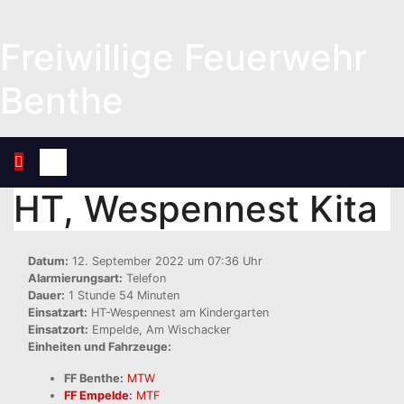
Zum
Inhalt
Freiwillige Feuerwehr
springen
Benthe
HT, Wespennest Kita
Datum:
12. September 2022 um 07:36 Uhr
Alarmierungsart:
Telefon
Dauer:
1 Stunde 54 Minuten
Einsatzart:
HT-Wespennest am Kindergarten
Einsatzort:
Empelde, Am Wischacker
Einheiten und Fahrzeuge:
FF Benthe:
MTW
FF Empelde
:
MTF