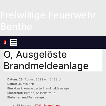
Zum
Inhalt
Freiwillige Feuerwehr
springen
Benthe
O, Ausgelöste
Brandmeldeanlage
Datum:
28. August 2022 um 01:38 Uhr
Dauer:
35 Minuten
Einsatzart:
Ausgeloeste Brandmeldeanlage
Einsatzort:
Benthe, Salinenstraße
Einheiten und Fahrzeuge:
FF Benthe:
MTW mit Anhänger