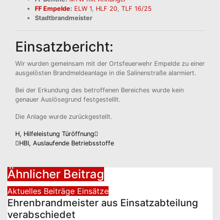
FF Empelde
:
ELW 1
,
HLF 20
,
TLF 16/25
Stadtbrandmeister
Einsatzbericht:
Wir wurden gemeinsam mit der Ortsfeuerwehr Empelde zu einer
ausgelösten Brandmeldeanlage in die Salinenstraße alarmiert.
Bei der Erkundung des betroffenen Bereiches wurde kein
genauer Auslösegrund festgestelllt.
Die Anlage wurde zurückgestellt.
Beitragsnavigation
H, Hilfeleistung Türöffnung
HBI, Auslaufende Betriebsstoffe
Ähnlicher Beitrag
Aktuelles
Beiträge
Einsätze
Ehrenbrandmeister aus Einsatzabteilung
verabschiedet