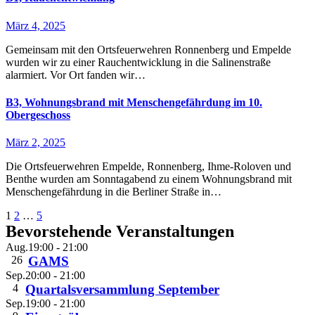
März 4, 2025
Gemeinsam mit den Ortsfeuerwehren Ronnenberg und Empelde
wurden wir zu einer Rauchentwicklung in die Salinenstraße
alarmiert. Vor Ort fanden wir…
B3, Wohnungsbrand mit Menschengefährdung im 10.
Obergeschoss
März 2, 2025
Die Ortsfeuerwehren Empelde, Ronnenberg, Ihme-Roloven und
Benthe wurden am Sonntagabend zu einem Wohnungsbrand mit
Menschengefährdung in die Berliner Straße in…
Seitennummerierung
1
2
…
5
Bevorstehende Veranstaltungen
der
Aug.
19:00
-
21:00
Beiträge
26
GAMS
Sep.
20:00
-
21:00
4
Quartalsversammlung September
Sep.
19:00
-
21:00