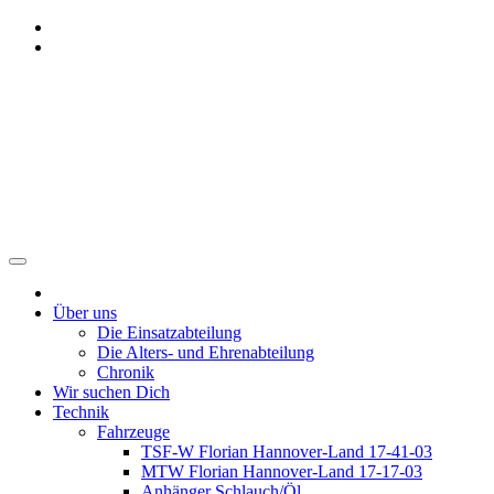
Zum
Inhalt
springen
Freiwillige Feuerwehr
Benthe
Über uns
Die Einsatzabteilung
Die Alters- und Ehrenabteilung
Chronik
Wir suchen Dich
Technik
Fahrzeuge
TSF-W Florian Hannover-Land 17-41-03
MTW Florian Hannover-Land 17-17-03
Anhänger Schlauch/Öl