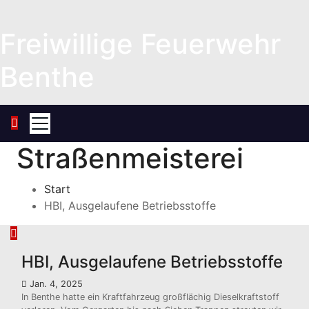
Zum
Inhalt
Freiwillige Feuerwehr
springen
Benthe
Straßenmeisterei
Start
HBI, Ausgelaufene Betriebsstoffe
HBI, Ausgelaufene Betriebsstoffe
Jan. 4, 2025
In Benthe hatte ein Kraftfahrzeug großflächig Dieselkraftstoff