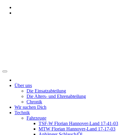
Zum
Inhalt
springen
Freiwillige Feuerwehr
Benthe
Über uns
Die Einsatzabteilung
Die Alters- und Ehrenabteilung
Chronik
Wir suchen Dich
Technik
Fahrzeuge
TSF-W Florian Hannover-Land 17-41-03
MTW Florian Hannover-Land 17-17-03
Anhänger Schlauch/Öl