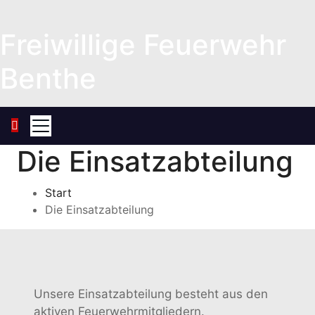
Zum
Inhalt
Freiwillige Feuerwehr
springen
Benthe
Die Einsatzabteilung
Start
Die Einsatzabteilung
Unsere Einsatzabteilung besteht aus den
aktiven Feuerwehrmitgliedern.