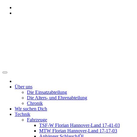
Zum
Inhalt
springen
Freiwillige Feuerwehr
Benthe
Über uns
Die Einsatzabteilung
Die Alters- und Ehrenabteilung
Chronik
Wir suchen Dich
Technik
Fahrzeuge
TSF-W Florian Hannover-Land 17-41-03
MTW Florian Hannover-Land 17-17-03
Anhänger Schlauch/Öl