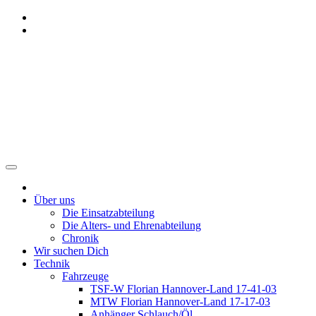
Zum
Inhalt
springen
Freiwillige Feuerwehr
Benthe
Über uns
Die Einsatzabteilung
Die Alters- und Ehrenabteilung
Chronik
Wir suchen Dich
Technik
Fahrzeuge
TSF-W Florian Hannover-Land 17-41-03
MTW Florian Hannover-Land 17-17-03
Anhänger Schlauch/Öl