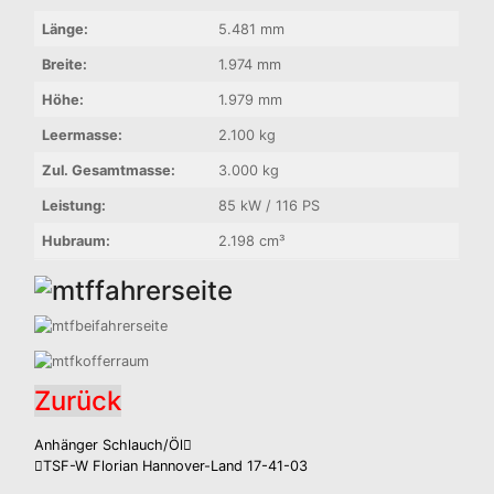
Länge:
5.481 mm
Breite:
1.974 mm
Höhe:
1.979 mm
Leermasse:
2.100 kg
Zul. Gesamtmasse:
3.000 kg
Leistung:
85 kW / 116 PS
Hubraum:
2.198 cm³
Zurück
Beitragsnavigation
Anhänger Schlauch/Öl
TSF-W Florian Hannover-Land 17-41-03