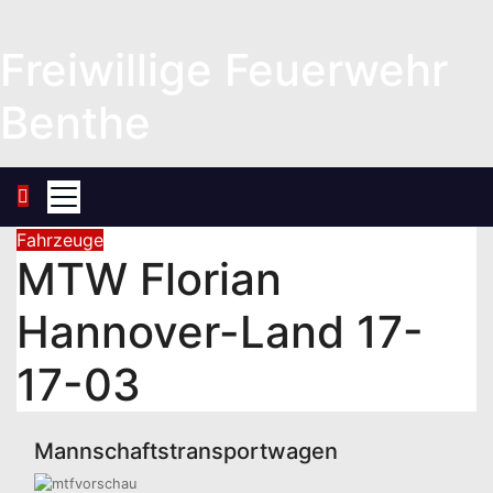
Zum
Inhalt
Freiwillige Feuerwehr
springen
Benthe
Fahrzeuge
MTW Florian
Hannover-Land 17-
17-03
Mannschaftstransportwagen