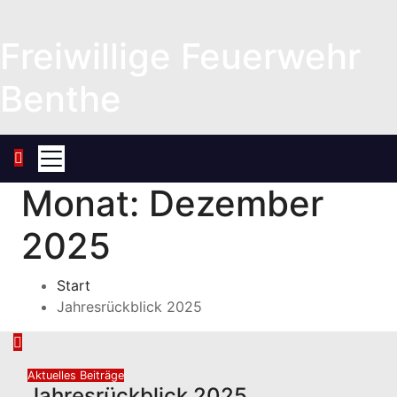
Zum
Inhalt
Freiwillige Feuerwehr
springen
Benthe
Monat:
Dezember
2025
Start
Jahresrückblick 2025
Aktuelles
Beiträge
Jahresrückblick 2025