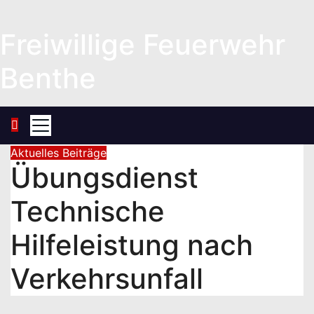
Zum
Inhalt
Freiwillige Feuerwehr
springen
Benthe
Aktuelles
Beiträge
Übungsdienst
Technische
Hilfeleistung nach
Verkehrsunfall