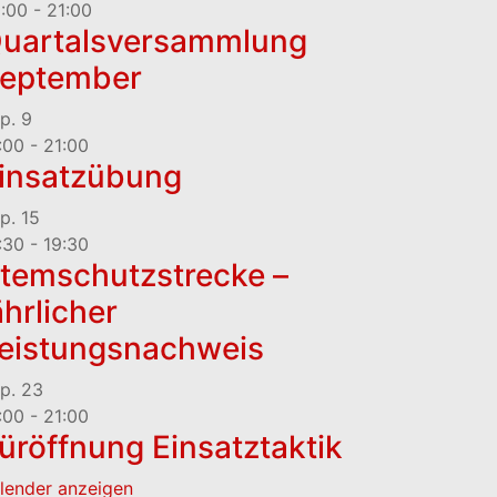
:00
-
21:00
uartalsversammlung
eptember
p.
9
:00
-
21:00
insatzübung
p.
15
:30
-
19:30
temschutzstrecke –
ährlicher
eistungsnachweis
p.
23
:00
-
21:00
üröffnung Einsatztaktik
lender anzeigen