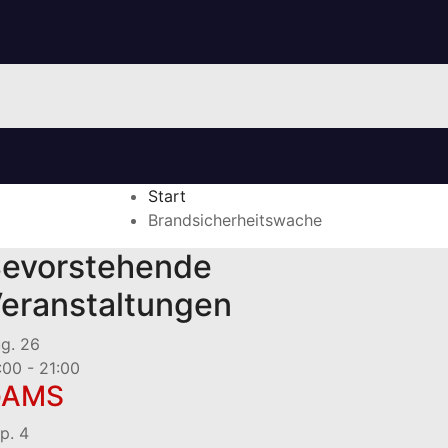
Start
Brandsicherheitswache
evorstehende
eranstaltungen
ug.
26
:00
-
21:00
GAMS
p.
4