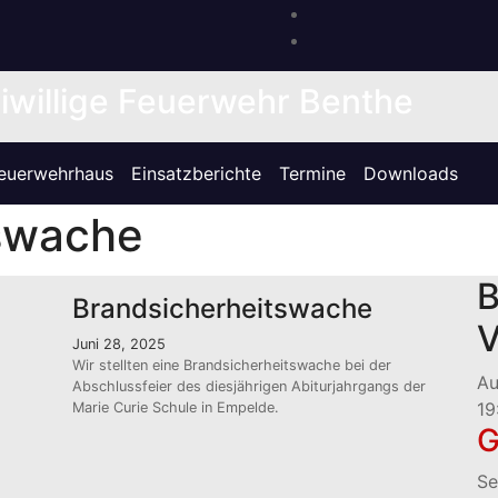
iwillige Feuerwehr Benthe
euerwehrhaus
Einsatzberichte
Termine
Downloads
tswache
B
Brandsicherheitswache
V
Juni 28, 2025
Wir stellten eine Brandsicherheitswache bei der
A
Abschlussfeier des diesjährigen Abiturjahrgangs der
19
Marie Curie Schule in Empelde.
Se