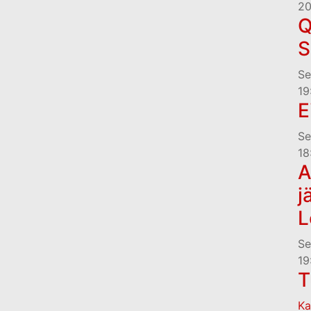
20
Q
S
Se
19
E
Se
18
A
j
L
Se
19
T
Ka