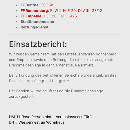
FF Benthe:
TSF-W
FF Ronnenberg
:
ELW 1
,
HLF 20
,
DLA(K) 23/12
FF Empelde
:
HLF 20
,
TLF 16/25
Stadtbrandmeister
Rettungsdienst
Einsatzbericht:
Wir wurden gemeinsam mit den Ortsfeuerwehren Ronnenberg
und Empelde sowie dem Rettungsdienst zu einer ausgelösten
Brandmeldeanlage in der Salinenstraße alarmiert.
Bei Erkundung des betroffenen Bereichs wurde angebranntes
Essen als Auslösegrund festgestellt.
Der Bereich wurde belüftet und die Brandmeldeanlage
zurückgestellt.
Beitragsnavigation
HM, Hilflose Person hinter verschlossener Tür
HT, Wespennest an Wohnhaus