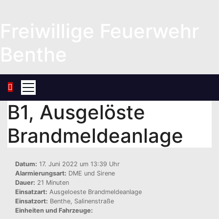
Zum
Inhalt
Freiwillige Feuerwehr
springen
Benthe
B1, Ausgelöste
Brandmeldeanlage
Datum:
17. Juni 2022 um 13:39 Uhr
Alarmierungsart:
DME und Sirene
Dauer:
21 Minuten
Einsatzart:
Ausgeloeste Brandmeldeanlage
Einsatzort:
Benthe, Salinenstraße
Einheiten und Fahrzeuge: