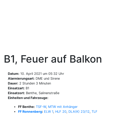
Zum
Inhalt
Freiwillige Feuerwehr
springen
Benthe
B1, Feuer auf Balkon
Datum:
10. April 2021 um 05:32 Uhr
Alarmierungsart:
DME und Sirene
Dauer:
2 Stunden 3 Minuten
Einsatzart:
B1
Einsatzort:
Benthe, Salinenstraße
Einheiten und Fahrzeuge:
FF Benthe:
TSF-W
,
MTW mit Anhänger
FF Ronnenberg
:
ELW 1
,
HLF 20
,
DLA(K) 23/12
,
TLF