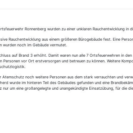
rtsfeuerwehr Ronnenberg wurden zu einer unklaren Rauchentwicklung in di
massive Rauchentwicklung aus einem größeren Bürogebäude fest. Eine Perso
en wurden noch im Gebäude vermutet.
chluss auf Brand 3 erhöht. Damit waren nun alle 7 Ortsfeuerwehren in de
n Personen vor Ort erstversorgen und betreuen zu können. Weitere Kompo
schutzlogistik.
r Atemschutz noch weitere Personen aus dem stark verrauchten und verwi
herd wurde im hinteren Teil des Gebäudes gefunden und eine Brandbekämp
tz nur um eine großangelegte und unangekündigte Einsatzübung, für die di