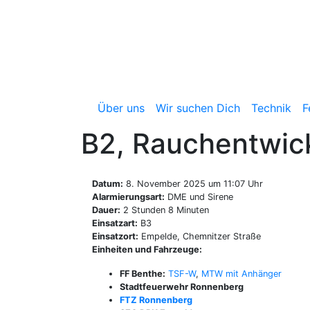
Zum
Inhalt
springen
Freiwillige Feuerwehr 
Über uns
Wir suchen Dich
Technik
F
B2, Rauchentwic
Datum:
8. November 2025 um 11:07 Uhr
Alarmierungsart:
DME und Sirene
Dauer:
2 Stunden 8 Minuten
Einsatzart:
B3
Einsatzort:
Empelde, Chemnitzer Straße
Einheiten und Fahrzeuge:
FF Benthe:
TSF-W
,
MTW mit Anhänger
Stadtfeuerwehr Ronnenberg
FTZ Ronnenberg