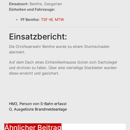
Einsatzort:
Benthe, Gergarten
Einheiten und Fahrzeuge:
FF Benthe:
TSF-W
,
MTW
Einsatzbericht:
Die Ortsfeuerwehr Benthe wurde zu einem Sturmschaden
alarmiert.
Auf dem Dach eines Einfamilienhauses lösten sich Dachziegel
und drohten zu fallen. Über eine vierteilige Steckleiter wurden
diese erreicht und gesichert.
Beitragsnavigation
HM3, Person von S-Bahn erfasst
O, Ausgelöste Brandmeldeanlage
Ähnlicher Beitrag