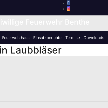
iwillige Feuerwehr Benthe
Feuerwehrhaus
Einsatzberichte
Termine
Downloads
in Laubbläser