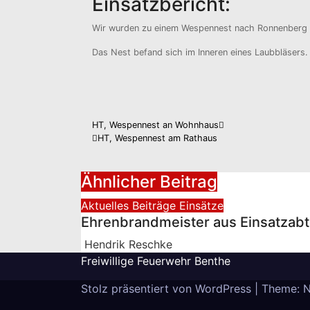
Einsatzbericht:
Wir wurden zu einem Wespennest nach Ronnenberg 
Das Nest befand sich im Inneren eines Laubbläsers.
Beitragsnavigation
HT, Wespennest an Wohnhaus
HT, Wespennest am Rathaus
Ähnlicher Beitrag
Aktuelles
Beiträge
Einsätze
Ehrenbrandmeister aus Einsatzabt
Hendrik Reschke
Freiwillige Feuerwehr Benthe
Stolz präsentiert von WordPress
|
Theme: 