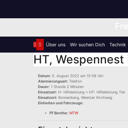
Zum
Inhalt
springen
Fre
Über uns
Wir suchen Dich
Technik
HT, Wespennest 
Datum:
5. August 2022 um 15:58 Uhr
Alarmierungsart:
Telefon
Dauer:
1 Stunde 2 Minuten
Einsatzart:
H- Hilfeleistung > HT- Hilfeleistung Tier
Einsatzort:
Ronnenberg, Weetzer Kirchweg
Einheiten und Fahrzeuge:
FF Benthe:
MTW