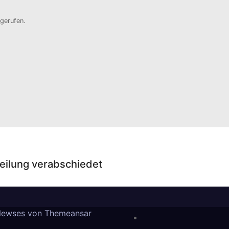
gerufen.
eilung verabschiedet
Newses von
Themeansar