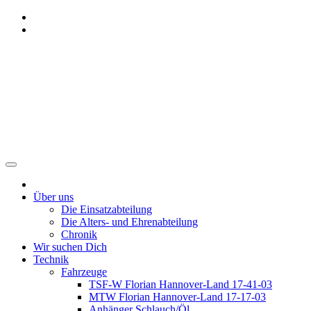
Zum
Inhalt
springen
Freiwillige Feuerwehr
Benthe
Über uns
Die Einsatzabteilung
Die Alters- und Ehrenabteilung
Chronik
Wir suchen Dich
Technik
Fahrzeuge
TSF-W Florian Hannover-Land 17-41-03
MTW Florian Hannover-Land 17-17-03
Anhänger Schlauch/Öl