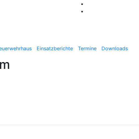
Benthe
euerwehrhaus
Einsatzberichte
Termine
Downloads
um