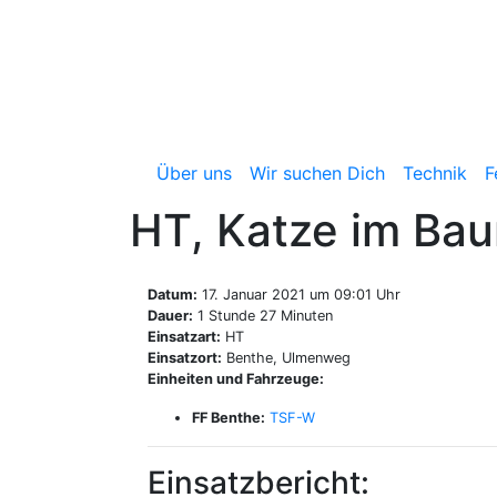
Zum
Inhalt
springen
Freiwillige Feuerwehr 
Über uns
Wir suchen Dich
Technik
F
HT, Katze im Ba
Datum:
17. Januar 2021 um 09:01 Uhr
Dauer:
1 Stunde 27 Minuten
Einsatzart:
HT
Einsatzort:
Benthe, Ulmenweg
Einheiten und Fahrzeuge:
FF Benthe:
TSF-W
Einsatzbericht: