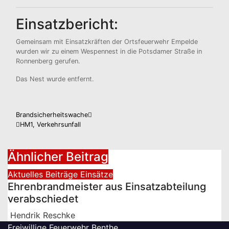
Einsatzbericht:
Gemeinsam mit Einsatzkräften der Ortsfeuerwehr Empelde
wurden wir zu einem Wespennest in die Potsdamer Straße in
Ronnenberg gerufen.
Das Nest wurde entfernt.
Beitragsnavigation
Brandsicherheitswache
HM1, Verkehrsunfall
Ähnlicher Beitrag
Aktuelles
Beiträge
Einsätze
Ehrenbrandmeister aus Einsatzabteilung
verabschiedet
Hendrik Reschke
Freiwillige Feuerwehr Benthe