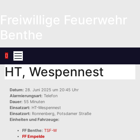
Zum
Inhalt
Freiwillige Feuerwehr
springen
Benthe
HT, Wespennest
Datum:
28. Juni 2025 um 20:45 Uhr
Alarmierungsart:
Telefon
Dauer:
55 Minuten
Einsatzart:
HT-Wespennest
Einsatzort:
Ronnenberg, Potsdamer Straße
Einheiten und Fahrzeuge:
FF Benthe:
TSF-W
FF Empelde