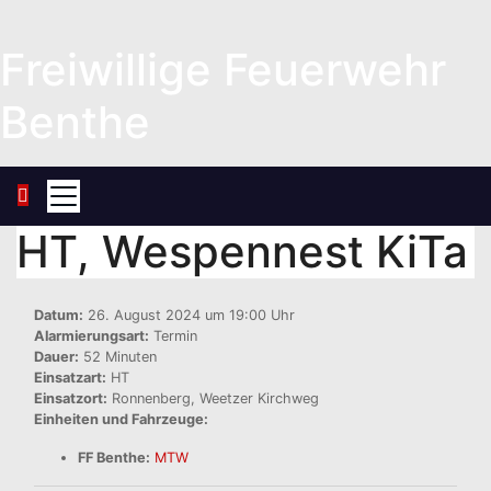
Zum
Inhalt
Freiwillige Feuerwehr
springen
Benthe
HT, Wespennest KiTa
Datum:
26. August 2024 um 19:00 Uhr
Alarmierungsart:
Termin
Dauer:
52 Minuten
Einsatzart:
HT
Einsatzort:
Ronnenberg, Weetzer Kirchweg
Einheiten und Fahrzeuge:
FF Benthe:
MTW