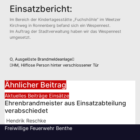
Einsatzbericht:
Im Bereich der Kindertagesstätte „Fuchshöhle“ im Weetzer
Kirchweg in Ronnenberg befand sich ein Wespennest.
Im Auftrag der Stadtverwaltung haben wir das Wespennest
umgesetzt.
Beitragsnavigation
O, Ausgelöste Brandmeldeanlage
HM, Hilflose Person hinter verschlossener Tür
Ähnlicher Beitrag
Aktuelles
Beiträge
Einsätze
Ehrenbrandmeister aus Einsatzabteilung
verabschiedet
Hendrik Reschke
Freiwillige Feuerwehr Benthe