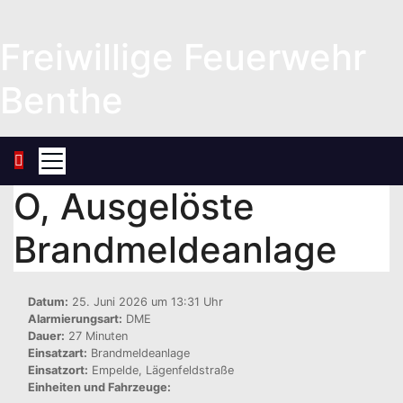
Zum
Inhalt
Freiwillige Feuerwehr
springen
Benthe
O, Ausgelöste
Brandmeldeanlage
Datum:
25. Juni 2026 um 13:31 Uhr
Alarmierungsart:
DME
Dauer:
27 Minuten
Einsatzart:
Brandmeldeanlage
Einsatzort:
Empelde, Lägenfeldstraße
Einheiten und Fahrzeuge: