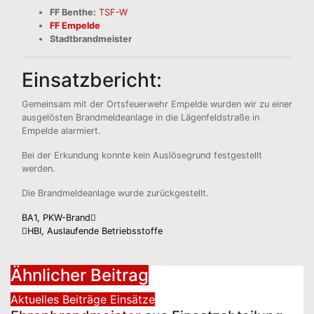
FF Benthe:
TSF-W
FF Empelde
Stadtbrandmeister
Einsatzbericht:
Gemeinsam mit der Ortsfeuerwehr Empelde wurden wir zu einer
ausgelösten Brandmeldeanlage in die Lägenfeldstraße in
Empelde alarmiert.
Bei der Erkundung konnte kein Auslösegrund festgestellt
werden.
Die Brandmeldeanlage wurde zurückgestellt.
Beitragsnavigation
BA1, PKW-Brand
HBI, Auslaufende Betriebsstoffe
Ähnlicher Beitrag
Aktuelles
Beiträge
Einsätze