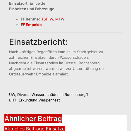
Einsatzort:
Empelde
Einheiten und Fahrzeuge:
FF Benthe:
TSF-W
,
MTW
FF Empelde
Einsatzbericht:
Nach kräftigen Regenfällen kam es im Stadtgebiet zu
zahlreichen Einsätzen durch Wasserschäden.
Nachdem die Einsatzstellen im Ortsteil Ronnenberg
abgearbeitet waren, wurden wir zur Unterstützung der
Ortsfeuerwehr Empelde alarmiert.
Beitragsnavigation
UW, Diverse Wasserschäden in Ronnenberg
HT, Erkundung Wespennest
Ähnlicher Beitrag
Aktuelles
Beiträge
Einsätze