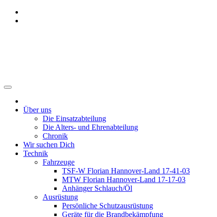
Zum
Inhalt
springen
Freiwillige Feuerwehr Benthe
Über uns
Die Einsatzabteilung
Die Alters- und Ehrenabteilung
Chronik
Wir suchen Dich
Technik
Fahrzeuge
TSF-W Florian Hannover-Land 17-41-03
MTW Florian Hannover-Land 17-17-03
Anhänger Schlauch/Öl
Ausrüstung
Persönliche Schutzausrüstung
Geräte für die Brandbekämpfung