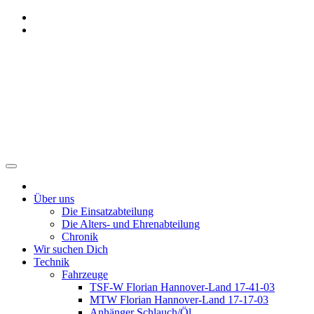
Zum
Inhalt
springen
Freiwillige Feuerwehr
Benthe
Über uns
Die Einsatzabteilung
Die Alters- und Ehrenabteilung
Chronik
Wir suchen Dich
Technik
Fahrzeuge
TSF-W Florian Hannover-Land 17-41-03
MTW Florian Hannover-Land 17-17-03
Anhänger Schlauch/Öl