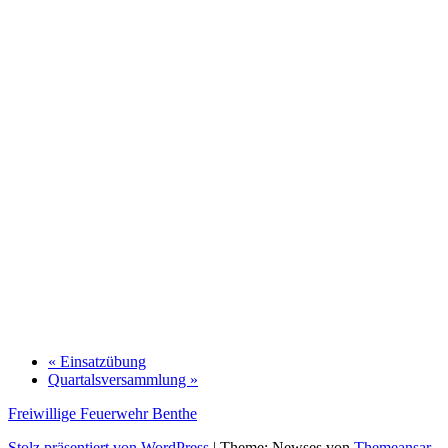
«
Einsatzübung
Quartalsversammlung
»
Freiwillige Feuerwehr Benthe
Stolz präsentiert von WordPress
|
Theme: Newses von
Themeansar