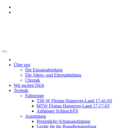
Zum
Inhalt
springen
Freiwillige Feuerwehr Benthe
Über uns
Die Einsatzabteilung
Die Alters- und Ehrenabteilung
Chronik
Wir suchen Dich
Technik
Fahrzeuge
TSF-W Florian Hannover-Land 17-41-03
MTW Florian Hannover-Land 17-17-03
Anhänger Schlauch/Öl
Ausrüstung
Persönliche Schutzausrüstung
Geräte für die Brandbekämpfung