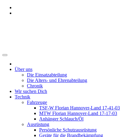
Zum
Inhalt
springen
Freiwillige Feuerwehr Benthe
Über uns
Die Einsatzabteilung
Die Alters- und Ehrenabteilung
Chronik
Wir suchen Dich
Technik
Fahrzeuge
TSF-W Florian Hannover-Land 17-41-03
MTW Florian Hannover-Land 17-17-03
Anhänger Schlauch/Öl
Ausrüstung
Persönliche Schutzausrüstung
Geräte für die Brandbekämpfung