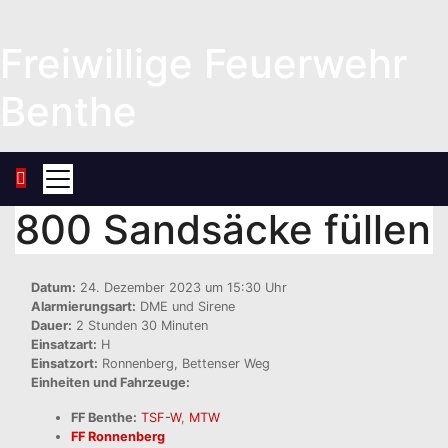
Zum
Inhalt
Freiwillige Feuerwehr
springen
Benthe
800 Sandsäcke füllen
Datum:
24. Dezember 2023 um 15:30 Uhr
Alarmierungsart:
DME und Sirene
Dauer:
2 Stunden 30 Minuten
Einsatzart:
H
Einsatzort:
Ronnenberg, Bettenser Weg
Einheiten und Fahrzeuge:
FF Benthe:
TSF-W
,
MTW
FF Ronnenberg