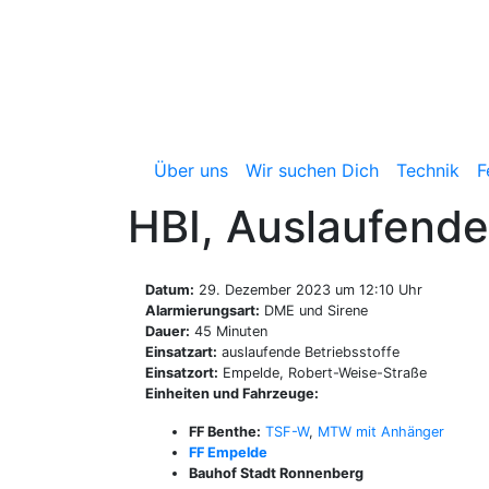
Zum
Inhalt
springen
Freiwillige Feuerwehr 
Über uns
Wir suchen Dich
Technik
F
HBI, Auslaufende
Datum:
29. Dezember 2023 um 12:10 Uhr
Alarmierungsart:
DME und Sirene
Dauer:
45 Minuten
Einsatzart:
auslaufende Betriebsstoffe
Einsatzort:
Empelde, Robert-Weise-Straße
Einheiten und Fahrzeuge:
FF Benthe:
TSF-W
,
MTW mit Anhänger
FF Empelde
Bauhof Stadt Ronnenberg