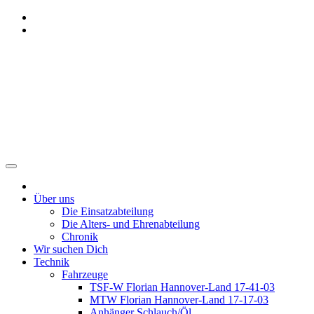
Zum
Inhalt
springen
Freiwillige Feuerwehr
Benthe
Über uns
Die Einsatzabteilung
Die Alters- und Ehrenabteilung
Chronik
Wir suchen Dich
Technik
Fahrzeuge
TSF-W Florian Hannover-Land 17-41-03
MTW Florian Hannover-Land 17-17-03
Anhänger Schlauch/Öl