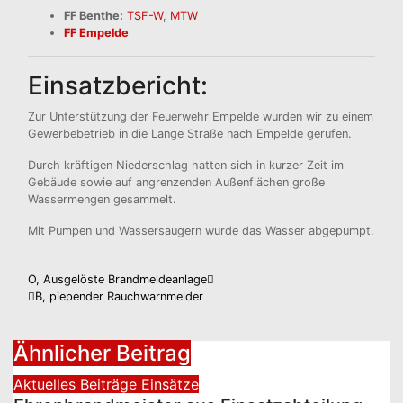
FF Benthe:
TSF-W
,
MTW
FF Empelde
Einsatzbericht:
Zur Unterstützung der Feuerwehr Empelde wurden wir zu einem
Gewerbebetrieb in die Lange Straße nach Empelde gerufen.
Durch kräftigen Niederschlag hatten sich in kurzer Zeit im
Gebäude sowie auf angrenzenden Außenflächen große
Wassermengen gesammelt.
Mit Pumpen und Wassersaugern wurde das Wasser abgepumpt.
Beitragsnavigation
O, Ausgelöste Brandmeldeanlage
B, piepender Rauchwarnmelder
Ähnlicher Beitrag
Aktuelles
Beiträge
Einsätze