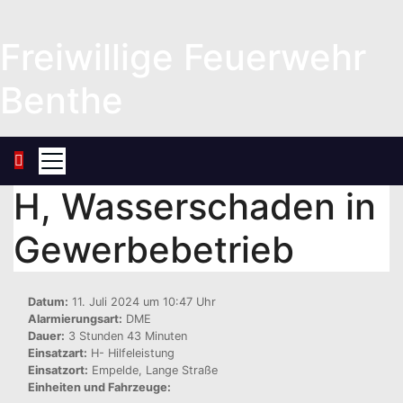
Zum
Inhalt
Freiwillige Feuerwehr
springen
Benthe
H, Wasserschaden in
Gewerbebetrieb
Datum:
11. Juli 2024 um 10:47 Uhr
Alarmierungsart:
DME
Dauer:
3 Stunden 43 Minuten
Einsatzart:
H- Hilfeleistung
Einsatzort:
Empelde, Lange Straße
Einheiten und Fahrzeuge: