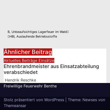
Beitragsnavigation
B, Unbeaufsichtiges Lagerfeuer im Wald
HBI, Auslaufende Betriebsstoffe
Ähnlicher Beitrag
Aktuelles
Beiträge
Einsätze
Ehrenbrandmeister aus Einsatzabteilung
verabschiedet
Hendrik Reschke
Freiwillige Feuerwehr Benthe
Stolz präsentiert von WordPress
|
Theme: Newses von
Themeansar