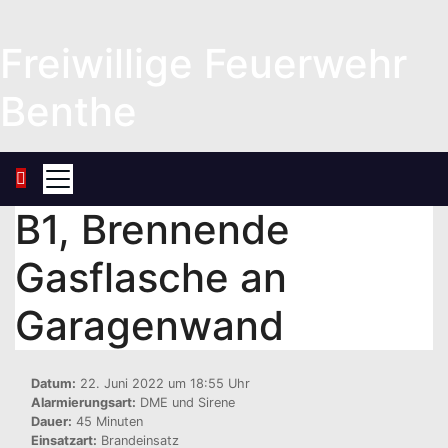
Zum
Inhalt
Freiwillige Feuerwehr
springen
Benthe
B1, Brennende
Gasflasche an
Garagenwand
Datum:
22. Juni 2022 um 18:55 Uhr
Alarmierungsart:
DME und Sirene
Dauer:
45 Minuten
Einsatzart:
Brandeinsatz