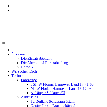
Zum
Inhalt
springen
Freiwillige Feuerwehr Benthe
Über uns
Die Einsatzabteilung
Die Alters- und Ehrenabteilung
Chronik
Wir suchen Dich
Technik
Fahrzeuge
TSF-W Florian Hannover-Land 17-41-03
MTW Florian Hannover-Land 17-17-03
Anhänger Schlauch/Öl
Ausrüstung
Persönliche Schutzausrüstung
Geräte für die Brandbekämpfung