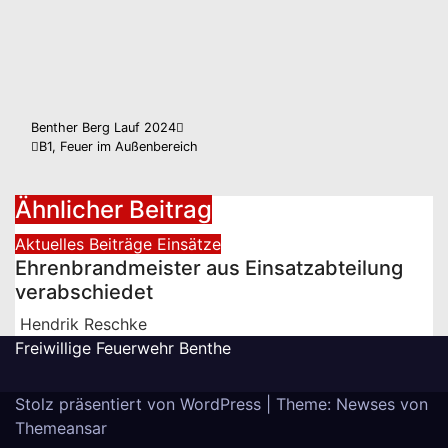
Beitragsnavigation
Benther Berg Lauf 2024
B1, Feuer im Außenbereich
Ähnlicher Beitrag
Aktuelles
Beiträge
Einsätze
Ehrenbrandmeister aus Einsatzabteilung
verabschiedet
Hendrik Reschke
Freiwillige Feuerwehr Benthe
Stolz präsentiert von WordPress
|
Theme: Newses von
Themeansar