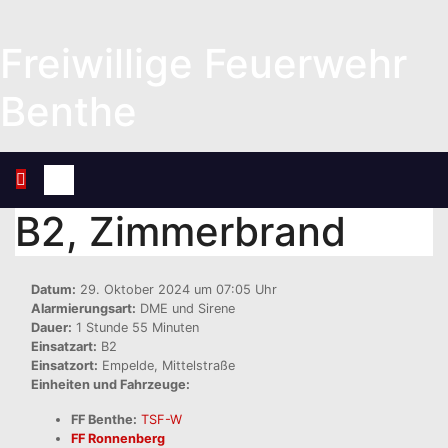
Zum
Inhalt
Freiwillige Feuerwehr
springen
Benthe
B2, Zimmerbrand
Datum:
29. Oktober 2024 um 07:05 Uhr
Alarmierungsart:
DME und Sirene
Dauer:
1 Stunde 55 Minuten
Einsatzart:
B2
Einsatzort:
Empelde, Mittelstraße
Einheiten und Fahrzeuge:
FF Benthe:
TSF-W
FF Ronnenberg