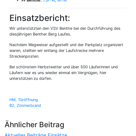
FF Benthe:
TSF-W
,
MTW
Einsatzbericht:
Wir unterstützten den VSV Benthe bei der Durchführung des
diesjährigen Benther Berg Laufes.
Nachdem Wegweiser aufgestellt und der Parkplatz organisiert
waren, stellten wir entlang der Laufstrecke mehrere
Streckenposten.
Bei schönstem Herbstwetter und über 500 Läuferinnen und
Läufern war es uns wieder einmal ein Vergnügen, hier
unterstützen zu dürfen.
Beitragsnavigation
HM, Türöffnung
B2, Zimmerbrand
Ähnlicher Beitrag
Aktuelles
Beiträge
Einsätze