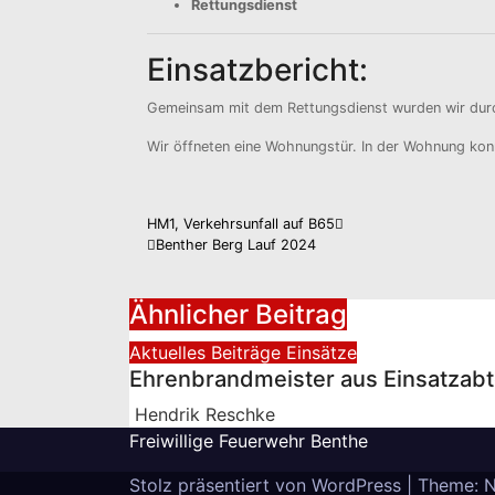
Rettungsdienst
Einsatzbericht:
Gemeinsam mit dem Rettungsdienst wurden wir durch
Wir öffneten eine Wohnungstür. In der Wohnung kon
Beitragsnavigation
HM1, Verkehrsunfall auf B65
Benther Berg Lauf 2024
Ähnlicher Beitrag
Aktuelles
Beiträge
Einsätze
Ehrenbrandmeister aus Einsatzabt
Hendrik Reschke
Freiwillige Feuerwehr Benthe
Stolz präsentiert von WordPress
|
Theme: 