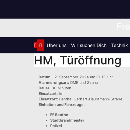
Zum
Inhalt
springen
Fre
Über uns
Wir suchen Dich
Technik
HM, Türöffnung
Datum:
12. September 2024 um 01:15 Uhr
Alarmierungsart:
DME und Sirene
Dauer:
30 Minuten
Einsatzart:
hm
Einsatzort:
Benthe, Gerhart-Hauptmann-Straße
Einheiten und Fahrzeuge:
FF Benthe
Stadtbrandmeister
Polizei