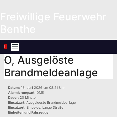
Zum
Inhalt
Freiwillige Feuerwehr
springen
Benthe
O, Ausgelöste
Brandmeldeanlage
Datum:
18. Juni 2026 um 08:21 Uhr
Alarmierungsart:
DME
Dauer:
20 Minuten
Einsatzart:
Ausgeloeste Brandmeldeanlage
Einsatzort:
Empelde, Lange Straße
Einheiten und Fahrzeuge: