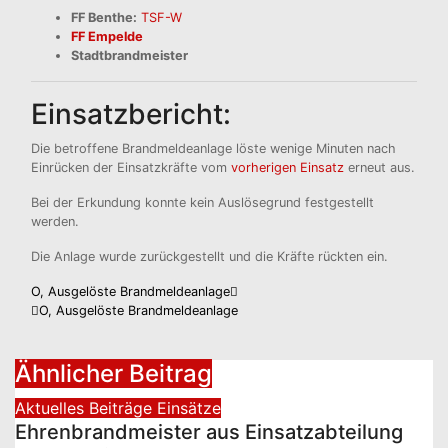
FF Benthe:
TSF-W
FF Empelde
Stadtbrandmeister
Einsatzbericht:
Die betroffene Brandmeldeanlage löste wenige Minuten nach
Einrücken der Einsatzkräfte vom
vorherigen
Einsatz
erneut aus.
Bei der Erkundung konnte kein Auslösegrund festgestellt
werden.
Die Anlage wurde zurückgestellt und die Kräfte rückten ein.
Beitragsnavigation
O, Ausgelöste Brandmeldeanlage
O, Ausgelöste Brandmeldeanlage
Ähnlicher Beitrag
Aktuelles
Beiträge
Einsätze
Ehrenbrandmeister aus Einsatzabteilung