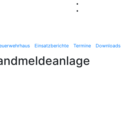
Benthe
euerwehrhaus
Einsatzberichte
Termine
Downloads
randmeldeanlage