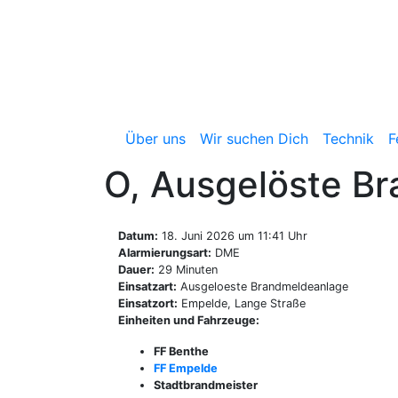
Zum
Inhalt
springen
Freiwillige Feuerwehr 
Über uns
Wir suchen Dich
Technik
F
O, Ausgelöste B
Datum:
18. Juni 2026 um 11:41 Uhr
Alarmierungsart:
DME
Dauer:
29 Minuten
Einsatzart:
Ausgeloeste Brandmeldeanlage
Einsatzort:
Empelde, Lange Straße
Einheiten und Fahrzeuge:
FF Benthe
FF Empelde
Stadtbrandmeister