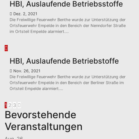
HBI, Auslaufende Betriebsstoffe
Dez. 2, 2021
Die Freiwillige Feuerwehr Benthe wurde zur Unterstützung der
Ortsfeuerwehr Empelde in den Bereich der Nenndorfer Straße
im Ortsteil Empelde alarmiert.…
HBI, Auslaufende Betriebstoffe
Nov. 26, 2021
Die Freiwillige Feuerwehr Benthe wurde zur Unterstützung der
Ortsfeuerwehr Empelde in den Bereich der Berliner Straße im
Ortsteil Empelde alarmiert.…
Seitennummerierung
1
2
3
Bevorstehende
der
Veranstaltungen
Beiträge
Aug.
26